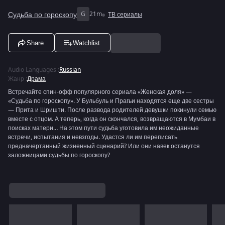
Судьба по гороскопу
G
21m
ТВ сериалы
Share
Watchlist
Audio Languages
:
Russian
Жанр
:
Драма
Встречайте спин-офф популярного сериала «Женская доля» —
«Судьба по гороскопу». У Бульбуль и Прагьи находятся еще две сестры
— Прита и Шришти. После развода родителей девушки покинули семью
вместе с отцом. А теперь, когда он скончался, возвращаются в Мумбаи в
поисках матери… На этом пути судьба уготовила им неожиданные
встречи, испытания и невзгоды. Удастся ли им переписать
предначертанный жизненный сценарий? Или они навек останутся
заложницами судьбы по гороскопу?