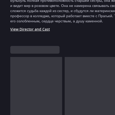
Бульбуль полная противоположность старшей сестры, она жив
и видит мир в розовом цвете. Она не намерена связывать с
сложится судьба каждой из сестер, и сбудутся ли материнск
профессор в колледже, который работает вместе с Прагьей.
его озлобленным, сердце черствым, а душу каменной.
View Director and Cast