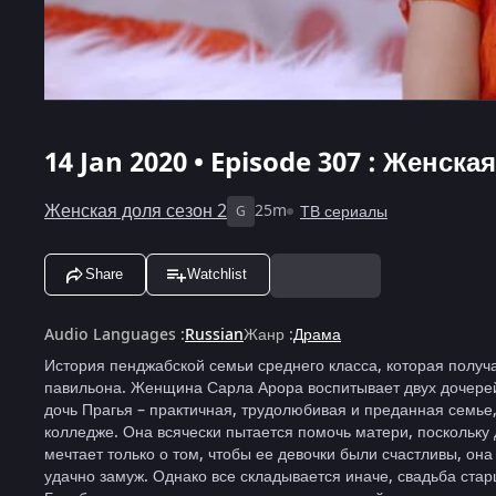
14 Jan 2020 • Episode 307 : Женска
Женская доля сезон 2
25m
ТВ сериалы
G
Share
Watchlist
Audio Languages
:
Russian
Жанр
:
Драма
История пенджабской семьи среднего класса, которая получ
павильона. Женщина Сарла Арора воспитывает двух дочерей
дочь Прагья – практичная, трудолюбивая и преданная семье
колледже. Она всячески пытается помочь матери, поскольку
мечтает только о том, чтобы ее девочки были счастливы, она
удачно замуж. Однако все складывается иначе, свадьба ст