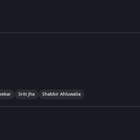
pekar
Sriti Jha
Shabbir Ahluwalia