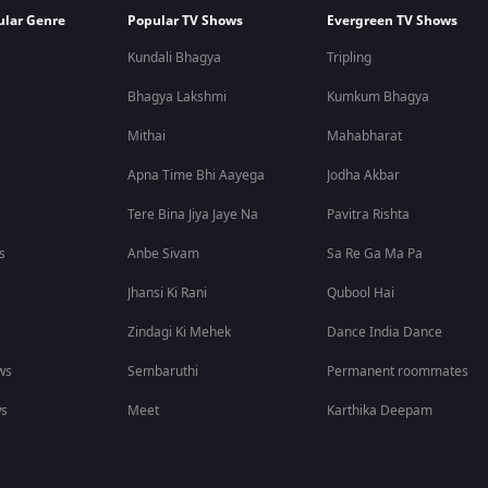
ular Genre
Popular TV Shows
Evergreen TV Shows
Kundali Bhagya
Tripling
Bhagya Lakshmi
Kumkum Bhagya
Mithai
Mahabharat
Apna Time Bhi Aayega
Jodha Akbar
Tere Bina Jiya Jaye Na
Pavitra Rishta
s
Anbe Sivam
Sa Re Ga Ma Pa
Jhansi Ki Rani
Qubool Hai
Zindagi Ki Mehek
Dance India Dance
ws
Sembaruthi
Permanent roommates
ws
Meet
Karthika Deepam