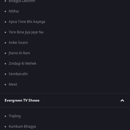
Bhagya Lakshmi
Mithai
Apna Time Bhi Aayega
Tere Bina Jiya Jaye Na
Anbe Sivam
Jhansi Ki Rani
Zindagi Ki Mehek
Sembaruthi
Meet
Evergreen TV Shows
Tripling
Kumkum Bhagya