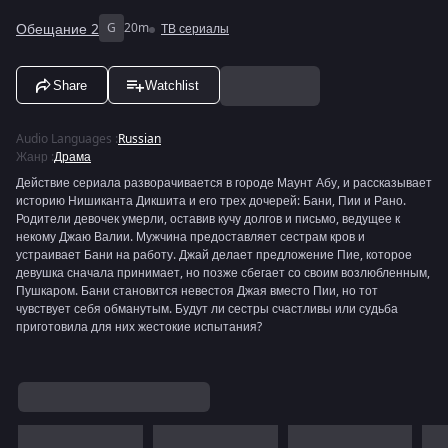
Обещание 2
G
20m
ТВ сериалы
Share
Watchlist
Audio Languages
:
Russian
Жанр
:
Драма
Действие сериала разворачивается в городе Маунт Абу, и рассказывает
историю Нишиканта Дикшита и его трех дочерей: Бани, Пии и Рано.
Родители девочек умерли, оставив кучу долгов и письмо, ведущее к
некому Джаю Валии. Мужчина предоставляет сестрам кров и
устраивает Бани на работу. Джай делает предложение Пие, которое
девушка сначала принимает, но позже сбегает со своим возлюбленным,
Пушкаром. Бани становится невестоя Джая вместо Пии, но тот
чувствует себя обманутым. Будут ли сестры счастливы или судьба
приготовила для них жестокие испытания?