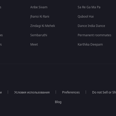
s
Anbe Sivam
Sa Re Ga Ma Pa
Jhansi Ki Rani
Qubool Hai
Zindagi Ki Mehek
Dance India Dance
ws
Sembaruthi
Permanent roommates
ws
Meet
Karthika Deepam
ти
Условия использования
Preferences
Do not Sell or S
Blog