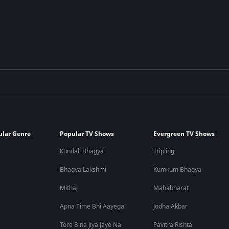
ular Genre
Popular TV Shows
Evergreen TV Shows
Kundali Bhagya
Tripling
Bhagya Lakshmi
Kumkum Bhagya
Mithai
Mahabharat
Apna Time Bhi Aayega
Jodha Akbar
Tere Bina Jiya Jaye Na
Pavitra Rishta