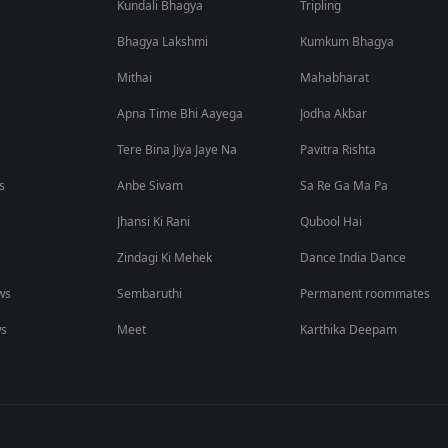
Kundali Bhagya
Tripling
Bhagya Lakshmi
Kumkum Bhagya
Mithai
Mahabharat
Apna Time Bhi Aayega
Jodha Akbar
Tere Bina Jiya Jaye Na
Pavitra Rishta
s
Anbe Sivam
Sa Re Ga Ma Pa
Jhansi Ki Rani
Qubool Hai
Zindagi Ki Mehek
Dance India Dance
ws
Sembaruthi
Permanent roommates
ws
Meet
Karthika Deepam