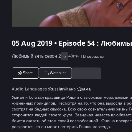
05 Aug 2019 • Episode 54 : Любимы
Любимый зять сезон 2
40m
ТВ сериалы
G
Share
Watchlist
Audio Languages
:
Russian
Жанр
:
Драма
Умная и богатая красавица Рошни с высокими моральными и
жизненных принципов. Несмотря на то, что она выросла в ро
смотрят на бедных свысока. Всю свою сознательную жизнь Р
сторонится людей своего круга. Завидная невеста влюбляется
боится сказать об этом своей возлюбленной. Юноша прекрасно
раскроется, то он может потерять Рошни навсегда.