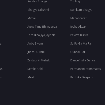
Kundali Bhagya
Tripling
Bhagya Lakshmi
Kumkum Bhagya
Mithai
Mahabharat
Apna Time Bhi Aayega
Jodha Akbar
Tere Bina Jiya Jaye Na
Pavitra Rishta
s
Anbe Sivam
Sa Re Ga Ma Pa
Jhansi Ki Rani
Qubool Hai
Zindagi Ki Mehek
Dance India Dance
ws
Sembaruthi
Permanent roommates
ws
Meet
Karthika Deepam