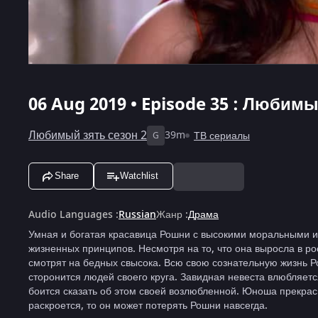
06 Aug 2019 • Episode 35 : Любимы
Любимый зять сезон 2
39m
ТВ сериалы
G
Share
Watchlist
Audio Languages
:
Russian
Жанр
:
Драма
Умная и богатая красавица Рошни с высокими моральными и
жизненных принципов. Несмотря на то, что она выросла в ро
смотрят на бедных свысока. Всю свою сознательную жизнь Р
сторонится людей своего круга. Завидная невеста влюбляется
боится сказать об этом своей возлюбленной. Юноша прекрасно
раскроется, то он может потерять Рошни навсегда.