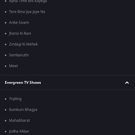
Apna Time Bhi Aayega
Tere Bina Jiya Jaye Na
Anbe Sivam
Jhansi Ki Rani
Zindagi Ki Mehek
Sembaruthi
Meet
Evergreen TV Shows
Tripling
Kumkum Bhagya
Mahabharat
Jodha Akbar