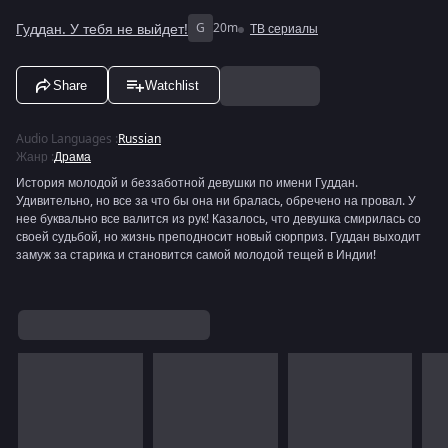
Гуддан. У тебя не выйдет!
G
20m
ТВ сериалы
Share
Watchlist
Audio Languages
:
Russian
Жанр
:
Драма
История молодой и беззаботной девушки по имени Гуддан.
Удивительно, но все за что бы она ни бралась, обречено на провал. У
нее буквально все валится из рук! Казалось, что девушка смирилась со
своей судьбой, но жизнь преподносит новый сюрприз. Гуддан выходит
замуж за старика и становится самой молодой тещей в Индии!