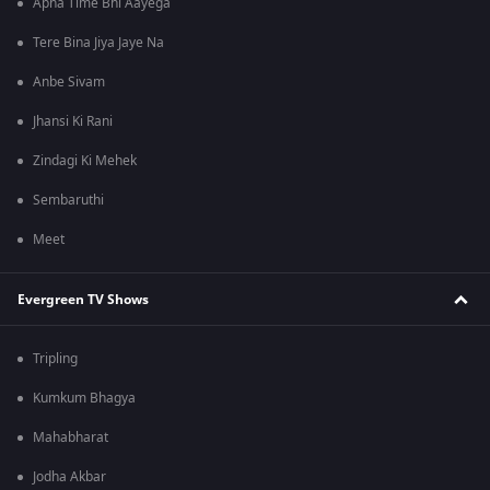
Apna Time Bhi Aayega
Tere Bina Jiya Jaye Na
Anbe Sivam
Jhansi Ki Rani
Zindagi Ki Mehek
Sembaruthi
Meet
Evergreen TV Shows
Tripling
Kumkum Bhagya
Mahabharat
Jodha Akbar