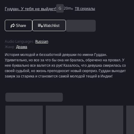
Гуддан. У тебя не выйдет!
G
20m
ТВ сериалы
Share
Watchlist
Audio Languages
:
Russian
Жанр
:
Драма
История молодой и беззаботной девушки по имени Гуддан.
Удивительно, но все за что бы она ни бралась, обречено на провал. У
нее буквально все валится из рук! Казалось, что девушка смирилась со
своей судьбой, но жизнь преподносит новый сюрприз. Гуддан выходит
замуж за старика и становится самой молодой тещей в Индии!