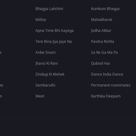
Bhagya Lakshmi
Kumkum Bhagya
Mithai
Mahabharat
Apna Time Bhi Aayega
Jodha Akbar
Tere Bina Jiya Jaye Na
Pavitra Rishta
s
Anbe Sivam
Sa Re Ga Ma Pa
Jhansi Ki Rani
Qubool Hai
Zindagi Ki Mehek
Dance India Dance
ws
Sembaruthi
Permanent roommates
ws
Meet
Karthika Deepam