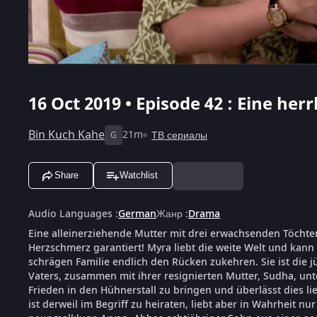
16 Oct 2019 • Episode 42 : Eine herr
Bin Kuch Kahe
21m
ТВ сериалы
G
Share
Watchlist
Audio Languages
:
German
Жанр
:
Drama
Eine alleinerziehende Mutter mit drei erwachsenden Töcht
Herzschmerz garantiert! Myra liebt die weite Welt und kann
schrägen Familie endlich den Rücken zukehren. Sie ist die 
Vaters, zusammen mit ihrer resignierten Mutter, Sudha, u
Frieden in den Hühnerstall zu bringen und überlässt dies lie
ist derweil im Begriff zu heiraten, liebt aber in Wahrheit nu