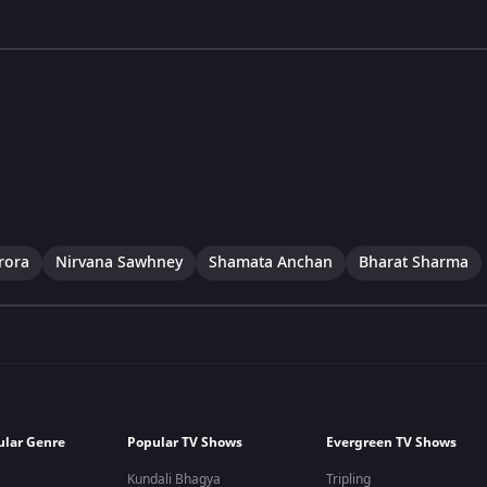
rora
Nirvana Sawhney
Shamata Anchan
Bharat Sharma
ular Genre
Popular TV Shows
Evergreen TV Shows
Kundali Bhagya
Tripling