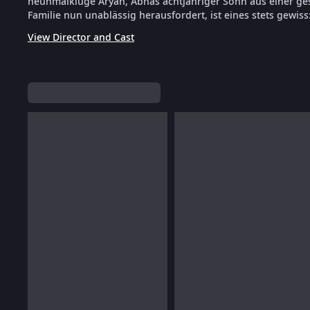
neunmalkluge Aryan, Abhas achtjähriger Sohn aus einer ge
Familie nun unablässig herausfordert, ist eines stets gewiss:
View Director and Cast