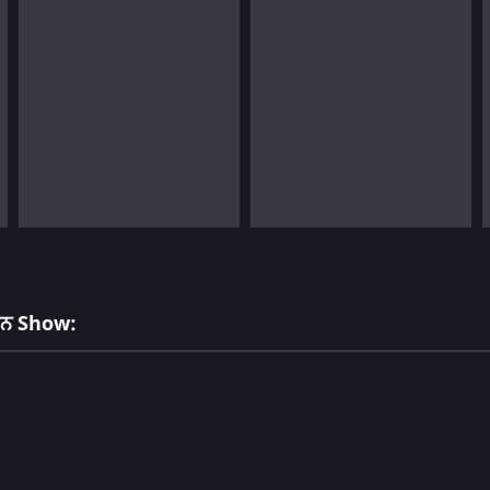
ਇਨ Show: