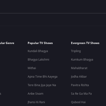
ular Genre
Popular TV Shows
Evergreen TV Shows
Kundali Bhagya
Tripling
Bhagya Lakshmi
Kumkum Bhagya
Mithai
Mahabharat
Apna Time Bhi Aayega
Jodha Akbar
Tere Bina Jiya Jaye Na
Pavitra Rishta
s
Anbe Sivam
Sa Re Ga Ma Pa
Jhansi Ki Rani
Qubool Hai