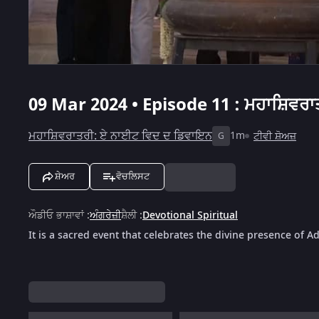
09 Mar 2024 • Episode 11 : ਮਹਾਸ਼ਿਵਰ
ਮਹਾਸ਼ਿਵਰਾਤਰੀ: ਏ ਨਾਈਟ ਵਿਦ ਦ ਡਿਵਾਇਨ
1m
ਟੀਵੀ ਸ਼ੋਅਜ਼
G
ਸ਼ੇਅਰ
ਵੋਚਲਿਸਟ
ਔਡੀਓ ਭਾਸ਼ਾਵਾਂ
:
ਅੰਗਰੇਜ਼ੀ
ਸ਼ੈਲੀ
:
Devotional Spiritual
It is a sacred event that celebrates the divine presence of Adi