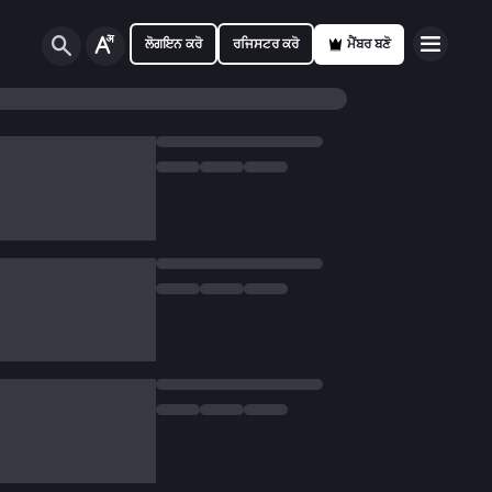
ਲੋਗਇਨ ਕਰੋ
ਰਜਿਸਟਰ ਕਰੋ
ਮੈਂਬਰ ਬਣੋ