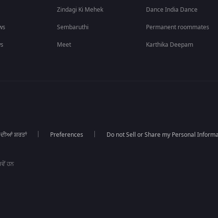
Zindagi Ki Mehek
Dance India Dance
ws
Sembaruthi
Permanent roommates
ws
Meet
Karthika Deepam
 ਦੀਆਂ ਸ਼ਰਤਾਂ
Preferences
Do not Sell or Share my Personal Informa
ਵੇਂ ਹਨ