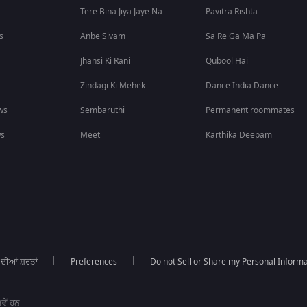
Tere Bina Jiya Jaye Na
Pavitra Rishta
s
Anbe Sivam
Sa Re Ga Ma Pa
Jhansi Ki Rani
Qubool Hai
Zindagi Ki Mehek
Dance India Dance
ws
Sembaruthi
Permanent roommates
ws
Meet
Karthika Deepam
 ਦੀਆਂ ਸ਼ਰਤਾਂ
Preferences
Do not Sell or Share my Personal Informa
ਵੇਂ ਹਨ