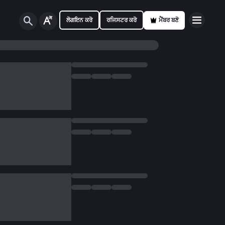
ਲੋਗਇਨ ਕਰੋ
ਰਜਿਸਟਰ ਕਰੋ
ਮੈਂਬਰ ਬਣੋ