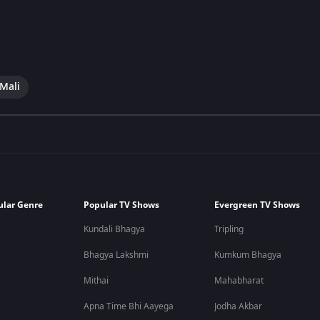
 Mali
ular Genre
Popular TV Shows
Evergreen TV Shows
Kundali Bhagya
Tripling
Bhagya Lakshmi
Kumkum Bhagya
Mithai
Mahabharat
Apna Time Bhi Aayega
Jodha Akbar