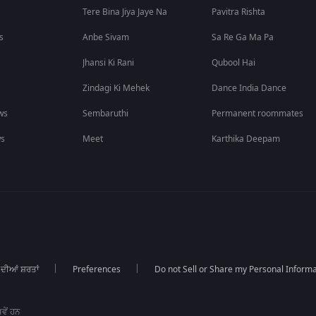
Tere Bina Jiya Jaye Na
Pavitra Rishta
s
Anbe Sivam
Sa Re Ga Ma Pa
Jhansi Ki Rani
Qubool Hai
Zindagi Ki Mehek
Dance India Dance
ws
Sembaruthi
Permanent roommates
ws
Meet
Karthika Deepam
 ਦੀਆਂ ਸ਼ਰਤਾਂ
Preferences
Do not Sell or Share my Personal Informa
ਵੇਂ ਹਨ