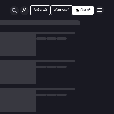
ਲੋਗਇਨ ਕਰੋ
ਰਜਿਸਟਰ ਕਰੋ
ਮੈਂਬਰ ਬਣੋ