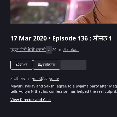
17 Mar 2020 • Episode 136 : ਸੀਜ਼ਨ 1
ਜੁਲੁਨ ਯੇਤੀ ਰੇਸ਼ੀਮਗਾਠੀ
20m
ਟੀਵੀ ਸ਼ੋਅਜ਼
G
ਸ਼ੇਅਰ
ਵੋਚਲਿਸਟ
ਔਡੀਓ ਭਾਸ਼ਾਵਾਂ
:
ਮਰਾਠੀ
ਸ਼ੈਲੀ
:
ਡ੍ਰਾਮਾ
Mayuri, Pallav and Sakshi agree to a pyjama party after Me
tells Aditya N that his confession has helped the real culprit
View Director and Cast