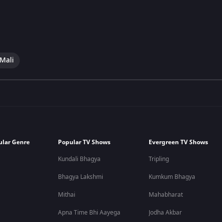
 Mali
ular Genre
Popular TV Shows
Evergreen TV Shows
Kundali Bhagya
Tripling
Bhagya Lakshmi
Kumkum Bhagya
Mithai
Mahabharat
Apna Time Bhi Aayega
Jodha Akbar