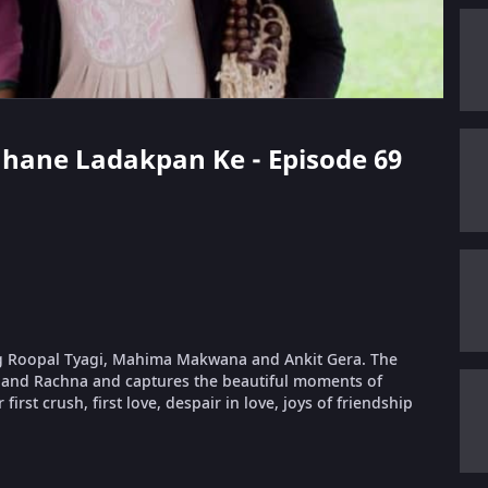
Suhane Ladakpan Ke - Episode 69
ring Roopal Tyagi, Mahima Makwana and Ankit Gera. The
an and Rachna and captures the beautiful moments of
irst crush, first love, despair in love, joys of friendship