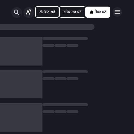
ਲੋਗਇਨ ਕਰੋ
ਰਜਿਸਟਰ ਕਰੋ
ਮੈਂਬਰ ਬਣੋ