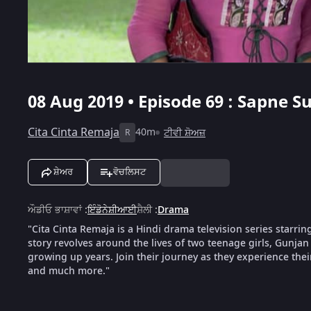
08 Aug 2019 • Episode 69 : Sapne 
Cita Cinta Remaja
40m
ਟੀਵੀ ਸ਼ੋਅਜ਼
R
ਸ਼ੇਅਰ
ਵੋਚਲਿਸਟ
ਔਡੀਓ ਭਾਸ਼ਾਵਾਂ
:
ਇੰਡੋਨੇਸ਼ੀਆਈ
ਸ਼ੈਲੀ
:
Drama
"Cita Cinta Remaja is a Hindi drama television series star
story revolves around the lives of two teenage girls, Gunj
growing up years. Join their journey as they experience their f
and much more."