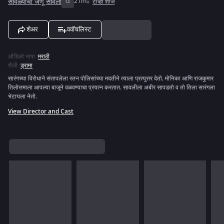
सावळ्याची जणू सावली
G
21m
टीव्ही शोज
शेअर
ववॉचलिस्ट
ऑडिओ भाषा
:
मराठी
शैली
:
ड्रामा
सारंगच्या विरोधाने संतापलेला रतन पोलिसांच्या मदतीने त्याला प्रत्युत्तर देतो. मोनिका आणि राजकुमार
तिलोत्तमाला आपल्या बाजूने वळवण्याचा प्रयत्न करतात. सावलीला अबीर सापडतो व तो तिला सारंगला
भेटायला नेतो.
View Director and Cast