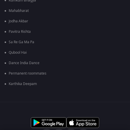
Kumkum Bhagya
Mahabharat
Jodha Akbar
Pavitra Rishta
Sa Re Ga Ma Pa
Qubool Hai
Dance India Dance
Permanent roommates
Karthika Deepam