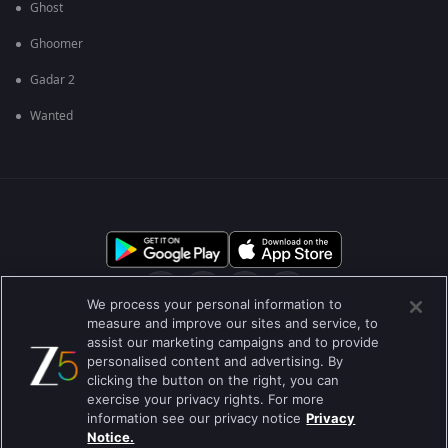
Ghost
Ghoomer
Gadar 2
Wanted
We process your personal information to
measure and improve our sites and service, to
assist our marketing campaigns and to provide
आमच्या बद्दल
मदत केंद्र
गोपनीयता धोरण
वापराच्या अटी
personalised content and advertising. By
clicking the button on the right, you can
Preferences
Do not Sell or Share my Personal Information
exercise your privacy rights. For more
information see our privacy notice
Privacy
ब्लॉग
Notice.