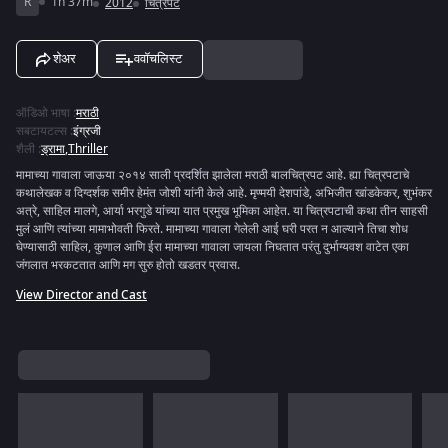
R
1h 37m
2012
चित्रपट
शेअर
ववॉचलिस्ट
ऑडिओ भाषा
:
मराठी
सबटायटल्स
:
इंग्रजी
शैली
:
ड्रामा
,
Thriller
मामाच्या गावाला जाऊया २०१४ साली प्रदर्शित झालेला मराठी बालचित्रपट आहे. ह्या चित्रपटाचे
कथालेखक व दिग्दर्शक समीर हेमंत जोशी यांनी केले आहे. मृण्मयी देशपांडे, अभिजीत खांडकेकर, शुभंकर
अत्रे, साहिल मालगे, आर्या भरगुडे यांच्या यात प्रमुख भूमिका आहेत. या चित्रपटाची कथा तीन साहसी
मुलं आणि त्यांच्या मामाभोवती फिरते. मामाच्या गावाला गेलेली आई घरी परत न आल्याने तिचा शोध
घेण्यासाठी साहिल, कुणाल आणि ईरा मामाच्या गावाला जायला निघतात परंतु दुर्भाग्यवश वाटेत एका
जंगलात भरकटतात आणि मग सुरु होतो खडतर प्रवास.
View Director and Cast