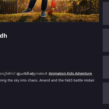
udh
ൈറ്റിൽസ്
:
ഇംഗ്ലീഷ്
ഇനങ്ങൾ
:
Animation
,
Kids
,
Adventure
urning the sky into chaos. Anand and the Fab5 battle midair