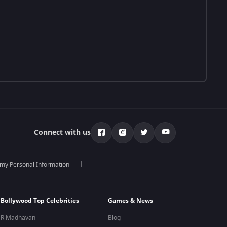
Connect with us
 my Personal Information
Bollywood Top Celebrities
Games & News
R Madhavan
Blog