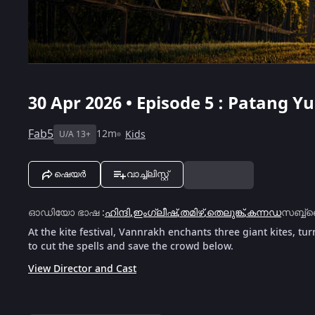
30 Apr 2026 • Episode 5 : Patang Y
Fab5
12m
Kids
U/A 13+
ഷെയർ
വാച്ച്ലിസ്റ്റ്
ഓഡിയോ ഭാഷ
:
ഹിന്ദി
,
ഇംഗ്ലീഷ്
,
തമിഴ്
,
തെലുങ്ക്
,
കന്നഡ
സബ്ബ്ട
At the kite festival, Vannrakh enchants three giant kites, t
to cut the spells and save the crowd below.
View Director and Cast