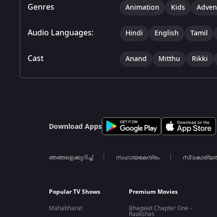
Genres
Animation
Kids
Adven
Audio Languages:
Hindi
English
Tamil
Cast
Anand
Mitthu
Rikki
Download Apps
ഞങ്ങളെക്കുറിച്ച്
സഹായകേന്ദ്രം
സ്വകാര്യ
Popular TV Shows
Premium Movies
Mahabharat
Bhagwat Chapter One -
Raakshas