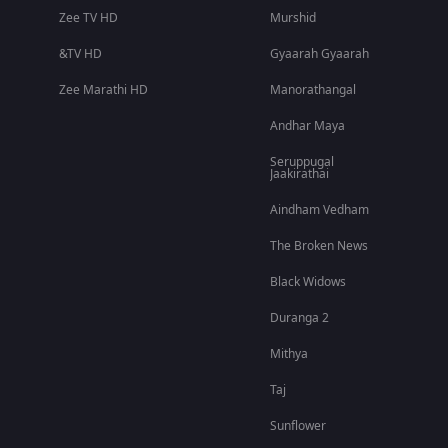
Zee TV HD
Murshid
&TV HD
Gyaarah Gyaarah
Zee Marathi HD
Manorathangal
Andhar Maya
Seruppugal
Jaakirathai
Aindham Vedham
The Broken News
Black Widows
Duranga 2
Mithya
Taj
Sunflower