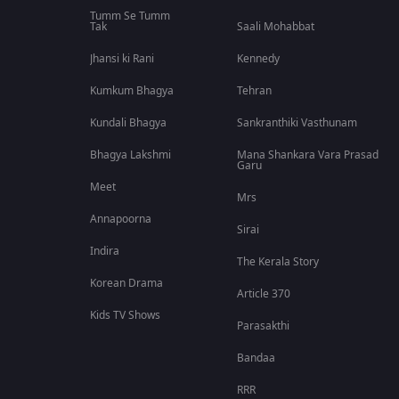
Tumm Se Tumm
Tak
Saali Mohabbat
Jhansi ki Rani
Kennedy
Kumkum Bhagya
Tehran
Kundali Bhagya
Sankranthiki Vasthunam
Bhagya Lakshmi
Mana Shankara Vara Prasad
Garu
Meet
Mrs
Annapoorna
Sirai
Indira
The Kerala Story
Korean Drama
Article 370
Kids TV Shows
Parasakthi
Bandaa
RRR