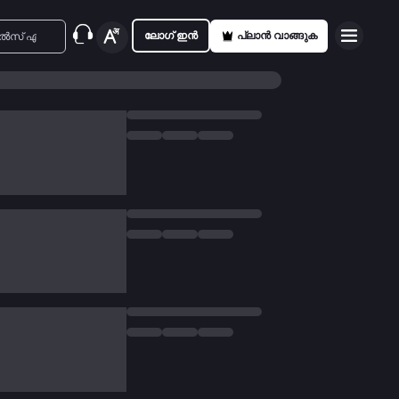
ലോഗ് ഇൻ
പ്ലാൻ വാങ്ങുക