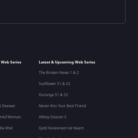
 Web Series
Latest & Upcoming Web Series
The Broken News 1 & 2
Sunflower S1 & S2
Duranga S1 & S2
i Deewar
Never Kiss Your Best Friend
rried Woman
Abhay Season 3
 Ka Khel
Qatil Haseenaon ke Naam