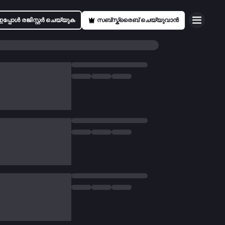
ഇപ്പോൾ രജിസ്റ്റർ ചെയ്യുക
സബ്സ്ക്രൈബ് ചെയ്യുവാൻ