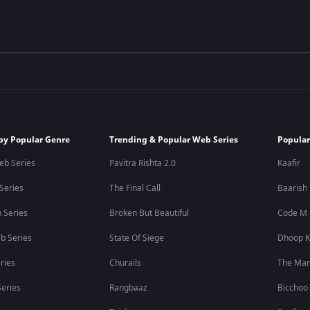
by Popular Genre
Trending & Popular Web Series
Popular
eb Series
Pavitra Rishta 2.0
Kaafir
 Series
The Final Call
Baarish
 Series
Broken But Beautiful
Code M
b Series
State Of Siege
Dhoop K
ries
Churails
The Ma
eries
Rangbaaz
Bicchoo