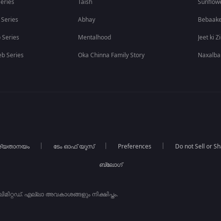
eries
Taish
Sunflow
 Series
Abhay
Bebaak
 Series
Mentalhood
Jeet ki Z
b Series
Oka Chinna Family Story
Naxalba
ര്യതാനയം
ടേം ഓഫ് യൂസ്
Preferences
Do not Sell or S
ബ്ലോഗ്
ിറ്റഡ്. എല്ലാ അവകാശങ്ങളും നിക്ഷിപ്തം.