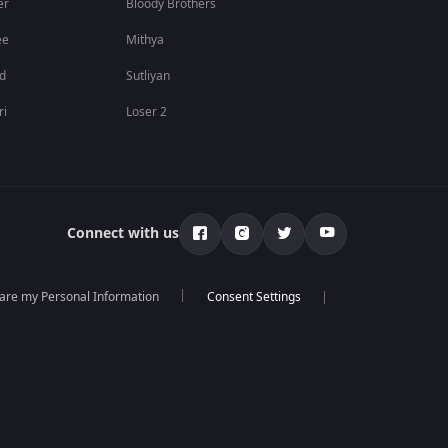
er
Bloody Brothers
ee
Mithya
id
Sutliyan
ri
Loser 2
Connect with us
hare my Personal Information