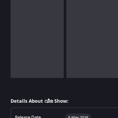
Details About വീര Show:
Release Date
6 May 2026