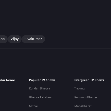
sha
Vijay
Sivakumar
ular Genre
Popular TV Shows
Evergreen TV Shows
Kundali Bhagya
Tripling
Bhagya Lakshmi
Kumkum Bhagya
Mithai
Mahabharat