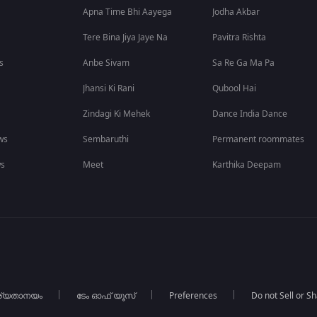
Apna Time Bhi Aayega
Jodha Akbar
Tere Bina Jiya Jaye Na
Pavitra Rishta
s
Anbe Sivam
Sa Re Ga Ma Pa
Jhansi Ki Rani
Qubool Hai
Zindagi Ki Mehek
Dance India Dance
ws
Sembaruthi
Permanent roommates
ws
Meet
Karthika Deepam
ര്യതാനയം
ടേം ഓഫ് യൂസ്
Preferences
Do not Sell or S