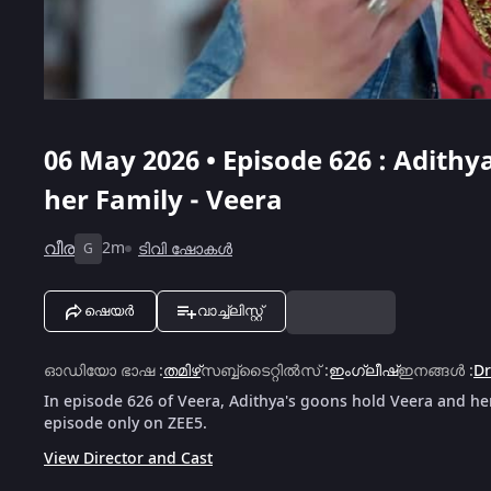
06 May 2026 • Episode 626 : Adith
her Family - Veera
വീര
2m
ടിവി ഷോകൾ
G
ഷെയർ
വാച്ച്ലിസ്റ്റ്
ഓഡിയോ ഭാഷ
:
തമിഴ്
സബ്ബ്ടൈറ്റിൽസ്
:
ഇംഗ്ലീഷ്
ഇനങ്ങൾ
:
D
In episode 626 of Veera, Adithya's goons hold Veera and her
episode only on ZEE5.
View Director and Cast