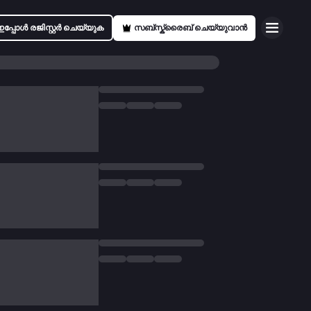
ഇപ്പോൾ രജിസ്റ്റർ ചെയ്യുക
സബ്സ്ക്രൈബ് ചെയ്യുവാൻ