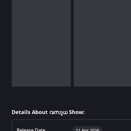
Details About വസുധ Show:
Release Date
11 Apr 2026