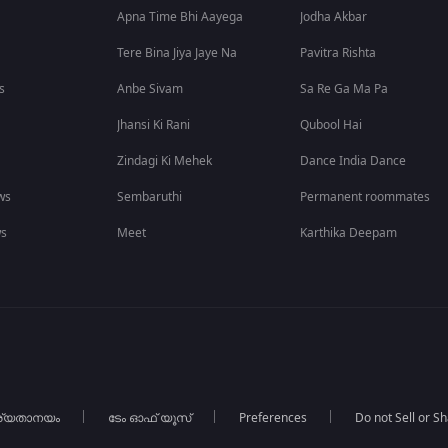
Apna Time Bhi Aayega
Jodha Akbar
Tere Bina Jiya Jaye Na
Pavitra Rishta
s
Anbe Sivam
Sa Re Ga Ma Pa
Jhansi Ki Rani
Qubool Hai
Zindagi Ki Mehek
Dance India Dance
ws
Sembaruthi
Permanent roommates
ws
Meet
Karthika Deepam
ര്യതാനയം
ടേം ഓഫ് യൂസ്
Preferences
Do not Sell or S