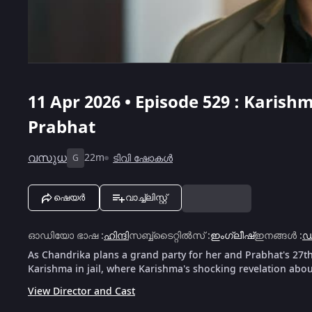
11 Apr 2026 • Episode 529 : Karis
Prabhat
വസുധ
22m
ടിവി ഷോകൾ
G
ഷെയർ
വാച്ച്ലിസ്റ്റ്
ഓഡിയോ ഭാഷ
:
ഹിന്ദി
സബ്ബ്ടൈറ്റിൽസ്
:
ഇംഗ്ലീഷ്
ഇനങ്ങൾ
:
ഡ
As Chandrika plans a grand party for her and Prabhat's 27th
Karishma in jail, where Karishma's shocking revelation abo
View Director and Cast