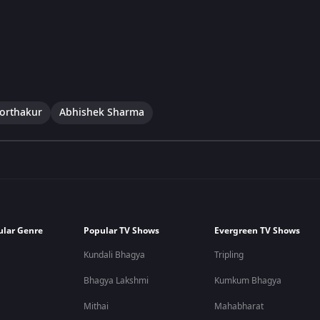
Borthakur
Abhishek Sharma
ular Genre
Popular TV Shows
Evergreen TV Shows
Kundali Bhagya
Tripling
Bhagya Lakshmi
Kumkum Bhagya
Mithai
Mahabharat