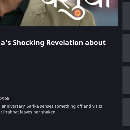
hma's Shocking Revelation about
്രാമ
 anniversary, Sarika senses something off and visits
ut Prabhat leaves her shaken.