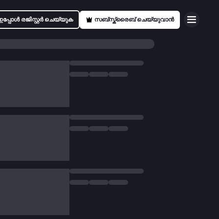
ഇപ്പോൾ രജിസ്റ്റർ ചെയ്യുക
സബ്സ്ക്രൈബ് ചെയ്യുവാൻ