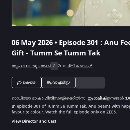
06 May 2026 • Episode 301 : Anu F
Gift - Tumm Se Tumm Tak
തും സെ തും തക്ക്
2m
ടിവി ഷോകൾ
G
ഷെയർ
വാച്ച്ലിസ്റ്റ്
ഓഡിയോ ഭാഷ
:
ഹിന്ദി
സബ്ബ്ടൈറ്റിൽസ്
:
ഇംഗ്ലീഷ്
ഇനങ്ങൾ
:
D
In episode 301 of Tumm Se Tumm Tak, Anu beams with happi
favourite colour. Watch the full episode only on ZEE5.
View Director and Cast