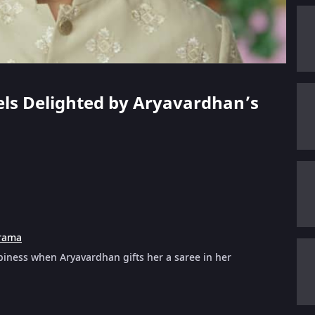
eels Delighted by Aryavardhan’s
rama
ness when Aryavardhan gifts her a saree in her