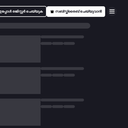
ഇപ്പോൾ രജിസ്റ്റർ ചെയ്യുക
സബ്സ്ക്രൈബ് ചെയ്യുവാൻ