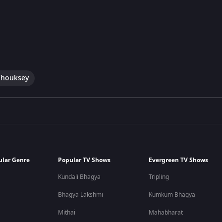
Chouksey
ular Genre
Popular TV Shows
Evergreen TV Shows
Kundali Bhagya
Tripling
Bhagya Lakshmi
Kumkum Bhagya
Mithai
Mahabharat