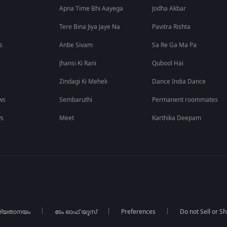
Apna Time Bhi Aayega
Jodha Akbar
Tere Bina Jiya Jaye Na
Pavitra Rishta
s
Anbe Sivam
Sa Re Ga Ma Pa
Jhansi Ki Rani
Qubool Hai
Zindagi Ki Mehek
Dance India Dance
ws
Sembaruthi
Permanent roommates
ws
Meet
Karthika Deepam
ര്യതാനയം
ടേം ഓഫ് യൂസ്
Preferences
Do not Sell or S