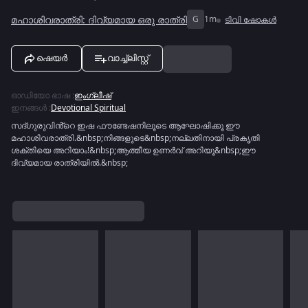
മഹാശിവരാത്രി: ദിവ്യമായ ഒരു രാത്രി
G
1m
ടിവി ഷോകൾ
ഷെയർ
വാച്ച്ലിസ്റ്റ്
ഓഡിയോ ഭാഷ
:
ഇംഗ്ലീഷ്
ഇനങ്ങൾ
:
Devotional Spiritual
സദ്ഗുരുവിൻ്റെ ഇഷ ഫൗണ്ടേഷനിലൂടെ ആഘോഷിക്കൂ ഈ
മഹാശിവരാത്രി.&nbsp;നിങ്ങളുടെ&nbsp;നല്ലതിനായി പ്രകൃതി
ശക്തിയെ അറിയാം!&nbsp;ആത്മീയ ഉണർവ് അറിയൂ&nbsp;ഈ
ദിവ്യമായ രാത്രിയിൽ.&nbsp;