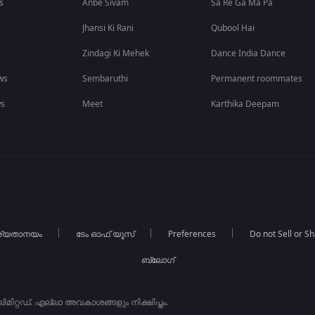
s
Anbe Sivam
Sa Re Ga Ma Pa
Jhansi Ki Rani
Qubool Hai
Zindagi Ki Mehek
Dance India Dance
ws
Sembaruthi
Permanent roommates
ws
Meet
Karthika Deepam
ര്യതാനയം
ടേം ഓഫ് യൂസ്
Preferences
Do not Sell or S
ബ്ലോഗ്
ിറ്റഡ്. എല്ലാ അവകാശങ്ങളും നിക്ഷിപ്തം.