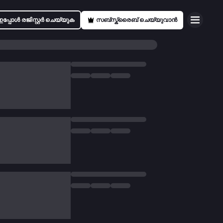
ഇപ്പോൾ രജിസ്റ്റർ ചെയ്യുക
സബ്സ്ക്രൈബ് ചെയ്യുവാൻ