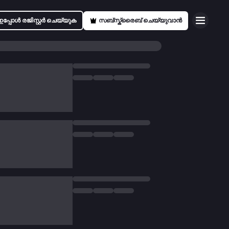
ഇപ്പോൾ രജിസ്റ്റർ ചെയ്യുക
സബ്സ്ക്രൈബ് ചെയ്യുവാൻ