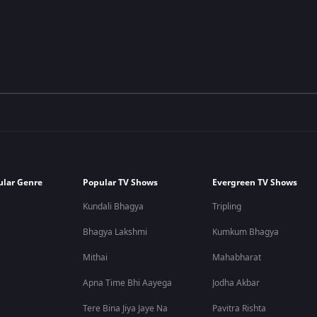
ular Genre
Popular TV Shows
Evergreen TV Shows
Kundali Bhagya
Tripling
Bhagya Lakshmi
Kumkum Bhagya
Mithai
Mahabharat
Apna Time Bhi Aayega
Jodha Akbar
Tere Bina Jiya Jaye Na
Pavitra Rishta