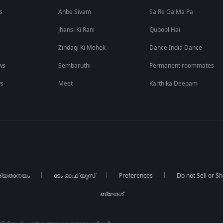
s
Anbe Sivam
Sa Re Ga Ma Pa
Jhansi Ki Rani
Qubool Hai
Zindagi Ki Mehek
Dance India Dance
ws
Sembaruthi
Permanent roommates
ws
Meet
Karthika Deepam
ര്യതാനയം
ടേം ഓഫ് യൂസ്
Preferences
Do not Sell or S
ബ്ലോഗ്