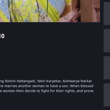
10
ring Rohini Hattangadi, Yatin Karyekar, Aishwarya Narkar
 he marries another woman to have a son. When blessed
he women then decide to fight for their rights, and prove