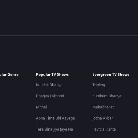
ular Genre
Popular TV Shows
Evergreen TV Shows
Kundali Bhagya
Tripling
Bhagya Lakshmi
Kumkum Bhagya
Mithai
Mahabharat
Apna Time Bhi Aayega
Jodha Akbar
Tere Bina Jiya Jaye Na
Pavitra Rishta