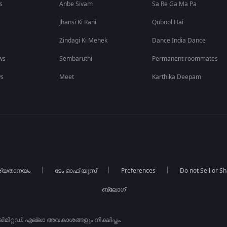
s
Anbe Sivam
Sa Re Ga Ma Pa
Jhansi Ki Rani
Qubool Hai
Zindagi Ki Mehek
Dance India Dance
ws
Sembaruthi
Permanent roommates
ws
Meet
Karthika Deepam
ര്യതാനയം
ടേം ഓഫ് യൂസ്
Preferences
Do not Sell or S
ബ്ലോഗ്
ിറ്റഡ്. എല്ലാ അവകാശങ്ങളും നിക്ഷിപ്തം.