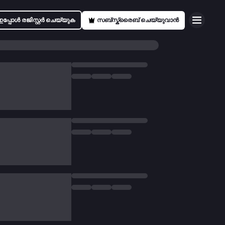
ഇപ്പോൾ രജിസ്റ്റർ ചെയ്യുക
സബ്സ്ക്രൈബ് ചെയ്യുവാൻ