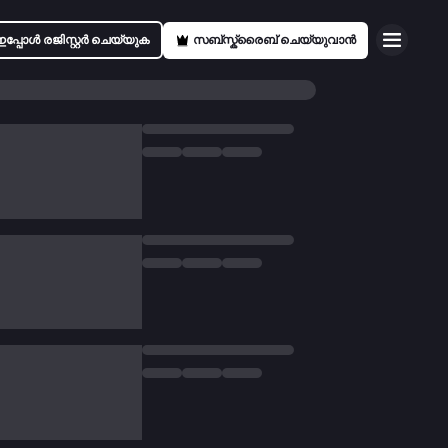
ഇപ്പോൾ രജിസ്റ്റർ ചെയ്യുക
സബ്സ്ക്രൈബ് ചെയ്യുവാൻ