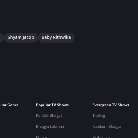
a
Shyam Jacob
Baby Rithwika
ular Genre
Popular TV Shows
Evergreen TV Shows
Kundali Bhagya
Tripling
Bhagya Lakshmi
Kumkum Bhagya
Mithai
Mahabharat