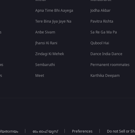
Apna Time Bhi Aayega
Jodha Akbar
Tere Bina Jiya Jaye Na
Pavitra Rishta
s
Anbe Sivam
Sa Re Ga Ma Pa
Jhansi Ki Rani
Qubool Hai
Zindagi Ki Mehek
Dance India Dance
ws
Sembaruthi
Permanent roommates
ws
Meet
Karthika Deepam
ര്യതാനയം
ടേം ഓഫ് യൂസ്
Preferences
Do not Sell or S