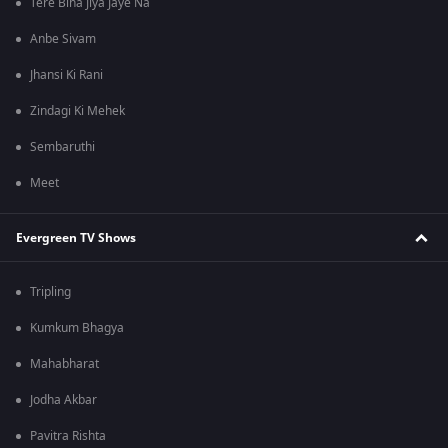
Tere Bina Jiya Jaye Na
Anbe Sivam
Jhansi Ki Rani
Zindagi Ki Mehek
Sembaruthi
Meet
Evergreen TV Shows
Tripling
Kumkum Bhagya
Mahabharat
Jodha Akbar
Pavitra Rishta