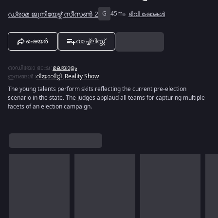
ഡ്രാമ ജൂനിയേഴ്സ് സീസൺ 2
G
45m
ടിവി ഷോകൾ
ഷെയർ
വാച്ച്ലിസ്റ്റ്
ഓഡിയോ ഭാഷ
:
മലയാളം
ഇനങ്ങൾ
:
റിയാലിറ്റി
,
Reality Show
The young talents perform skits reflecting the current pre‑election
scenario in the state. The judges applaud all teams for capturing multiple
facets of an election campaign.