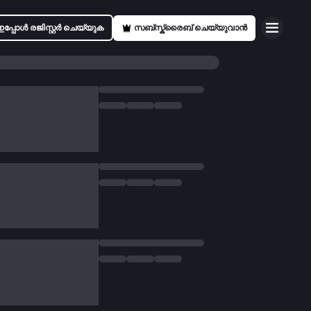
ഇപ്പോൾ രജിസ്റ്റർ ചെയ്യുക
സബ്സ്ക്രൈബ് ചെയ്യുവാൻ