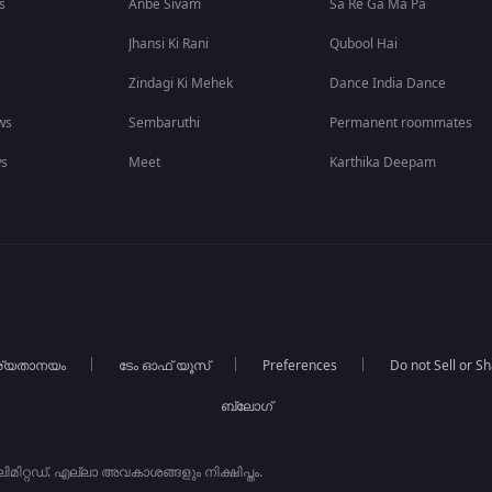
s
Anbe Sivam
Sa Re Ga Ma Pa
Jhansi Ki Rani
Qubool Hai
Zindagi Ki Mehek
Dance India Dance
ws
Sembaruthi
Permanent roommates
ws
Meet
Karthika Deepam
ര്യതാനയം
ടേം ഓഫ് യൂസ്
Preferences
Do not Sell or S
ബ്ലോഗ്
ിറ്റഡ്. എല്ലാ അവകാശങ്ങളും നിക്ഷിപ്തം.