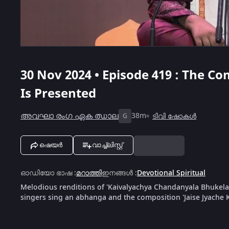
30 Nov 2024 • Episode 419 : The C
Is Presented
അവഘാ രംഗ ഏക ഝാല
38m
ടിവി ഷോകൾ
G
ഷെയർ
വാച്ച്ലിസ്റ്റ്
ഓഡിയോ ഭാഷ
:
മറാത്തി
ഇനങ്ങൾ
:
Devotional Spiritual
Melodious renditions of 'Kaivalyachya Chandanyala Bhukela
singers sing an abhanga and the composition 'Jaise Jyache 