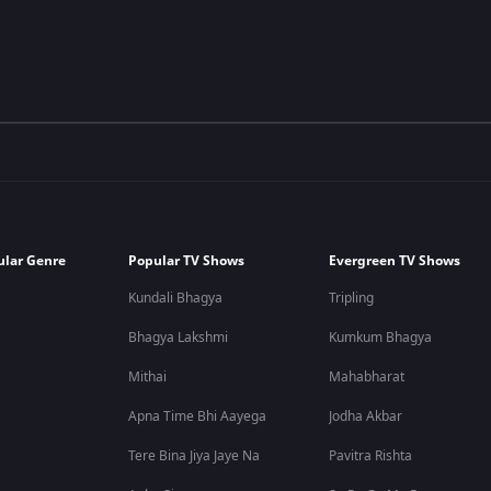
ular Genre
Popular TV Shows
Evergreen TV Shows
Kundali Bhagya
Tripling
Bhagya Lakshmi
Kumkum Bhagya
Mithai
Mahabharat
Apna Time Bhi Aayega
Jodha Akbar
Tere Bina Jiya Jaye Na
Pavitra Rishta