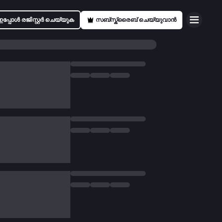
ഇപ്പോൾ രജിസ്റ്റർ ചെയ്യുക
സബ്സ്ക്രൈബ് ചെയ്യുവാൻ