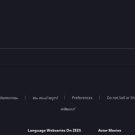
ര്യതാനയം
ടേം ഓഫ് യൂസ്
Preferences
Do not Sell or S
ബ്ലോഗ്
Language Webseries On ZEE5
Actor Movies