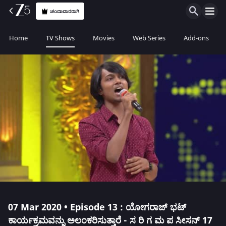
ಚಂದಾದಾರರಾಗಿ
Home
TV Shows
Movies
Web Series
Add-ons
07 Mar 2020 • Episode 13 : ಯೋಗರಾಜ್ ಭಟ್
ಕಾರ್ಯಕ್ರಮವನ್ನು ಅಲಂಕರಿಸುತ್ತಾರೆ - ಸ ರಿ ಗ ಮ ಪ ಸೀಸನ್ 17