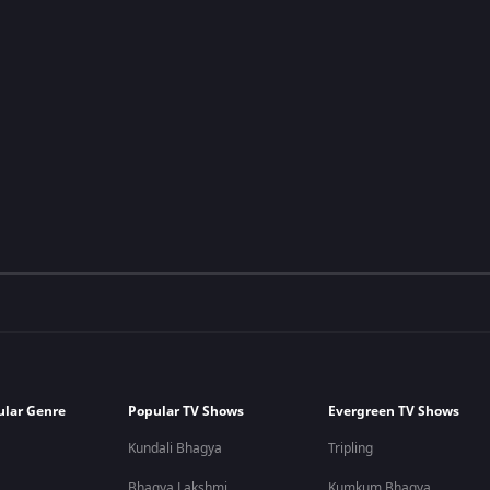
ular Genre
Popular TV Shows
Evergreen TV Shows
Kundali Bhagya
Tripling
Bhagya Lakshmi
Kumkum Bhagya