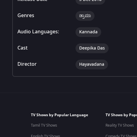
Genres
ಡ್ರಾಮಾ
Audio Languages:
Kannada
Cast
Deepika Das
Director
Hayavadana
TV Shows by Popular Language
TV Shows by Pop
Tamil TV Shows
Reality TV Shows
English TV Shows
Comedy TV Shows