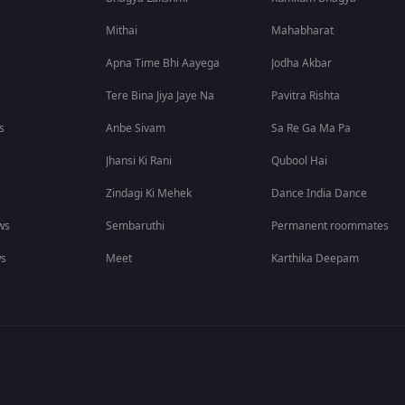
Mithai
Mahabharat
Apna Time Bhi Aayega
Jodha Akbar
Tere Bina Jiya Jaye Na
Pavitra Rishta
s
Anbe Sivam
Sa Re Ga Ma Pa
Jhansi Ki Rani
Qubool Hai
Zindagi Ki Mehek
Dance India Dance
ws
Sembaruthi
Permanent roommates
ws
Meet
Karthika Deepam