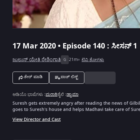
17 Mar 2020 • Episode 140 : ಸೀಸನ್ 1
ಜುಲುನ್ ಯೇತಿ ರೇಶಿಂಗಾತಿ
21m
ಟಿವಿ ಶೋಗಳು
G
ಶೇರ್ ಮಾಡಿ
ವಾಚ್ ಲಿಸ್ಟ್
ಆಡಿಯೊ ಭಾಷೆಗಳು
:
ಮರಾಠಿ
ಶೈಲಿ
:
ಡ್ರಾಮಾ
Suresh gets extremely angry after reading the news of Gilbil
goes to Suresh's house and helps Madhavi take care of Sur
View Director and Cast