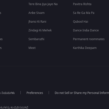
Tere Bina Jiya Jaye Na
Pavitra Rishta
s
Anbe Sivam
Sa Re Ga Ma Pa
Jhansi Ki Rani
Qubool Hai
Zindagi Ki Mehek
Dance India Dance
ws
Sembaruthi
Permanent roommates
ws
Meet
Karthika Deepam
ಯ ನಿಯಮಗಳು
Preferences
Do not Sell or Share my Personal Infor
ಕುಗಳನ್ನು ಕಾಯ್ದಿರಿಸಲಾಗಿದೆ