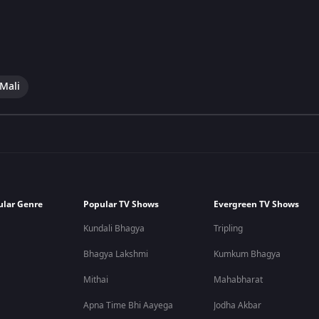
 Mali
ular Genre
Popular TV Shows
Evergreen TV Shows
Kundali Bhagya
Tripling
Bhagya Lakshmi
Kumkum Bhagya
Mithai
Mahabharat
Apna Time Bhi Aayega
Jodha Akbar