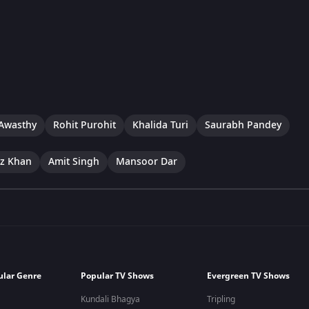
Awasthy
Rohit Purohit
Khalida Turi
Saurabh Pandey
ez Khan
Amit Singh
Mansoor Dar
ular Genre
Popular TV Shows
Evergreen TV Shows
Kundali Bhagya
Tripling