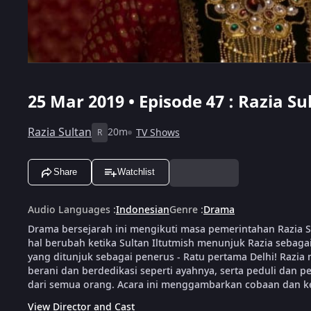
25 Mar 2019 • Episode 47 : Razia Su
Razia Sultan
20m
TV Shows
R
Share
Watchlist
Audio Languages
:
Indonesian
Genre
:
Drama
Drama bersejarah ini mengikuti masa pemerintahan Razia S
hal berubah ketika Sultan Iltutmish menunjuk Razia sebag
yang ditunjuk sebagai penerus - Ratu pertama Delhi! Razi
berani dan berdedikasi seperti ayahnya, serta peduli dan
dari semua orang. Acara ini menggambarkan cobaan dan k
View Director and Cast