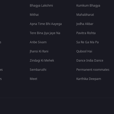
Bhagya Lakshmi
Kumkum Bhagya
Mithai
Mahabharat
Apna Time Bhi Aayega
Jodha Akbar
Tere Bina Jiya Jaye Na
Pavitra Rishta
s
Anbe Sivam
Sa Re Ga Ma Pa
Jhansi Ki Rani
Qubool Hai
Zindagi Ki Mehek
Dance India Dance
ws
Sembaruthi
Permanent roommates
ws
Meet
Karthika Deepam