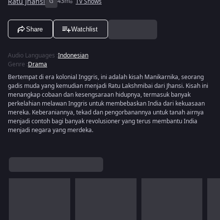
Ratu Jhansi
G
43m
TV Shows
Share
Watchlist
Audio Languages
:
Indonesian
Genre
:
Drama
Bertempat di era kolonial Inggris, ini adalah kisah Manikarnika, seorang
gadis muda yang kemudian menjadi Ratu Lakshmibai dari Jhansi. Kisah ini
menangkap cobaan dan kesengsaraan hidupnya, termasuk banyak
perkelahian melawan Inggris untuk membebaskan India dari kekuasaan
mereka. Keberaniannya, tekad dan pengorbanannya untuk tanah airnya
menjadi contoh bagi banyak revolusioner yang terus membantu India
menjadi negara yang merdeka.