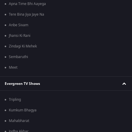
Apna Time Bhi Aayega
Tere Bina Jiya Jaye Na
Anbe Sivam
Jhansi Ki Rani
Zindagi Ki Mehek
Sembaruthi
Meet
Evergreen TV Shows
Tripling
Kumkum Bhagya
Mahabharat
Jodha Akbar