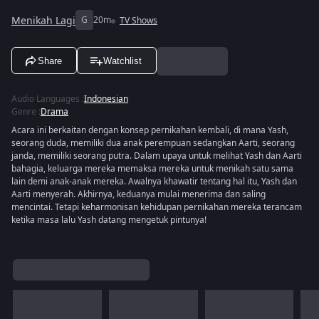
Menikah Lagi
G
20m
TV Shows
Share
Watchlist
Audio Languages
:
Indonesian
Genre
:
Drama
Acara ini berkaitan dengan konsep pernikahan kembali, di mana Yash,
seorang duda, memiliki dua anak perempuan sedangkan Aarti, seorang
janda, memiliki seorang putra. Dalam upaya untuk melihat Yash dan Aarti
bahagia, keluarga mereka memaksa mereka untuk menikah satu sama
lain demi anak-anak mereka. Awalnya khawatir tentang hal itu, Yash dan
Aarti menyerah. Akhirnya, keduanya mulai menerima dan saling
mencintai. Tetapi keharmonisan kehidupan pernikahan mereka terancam
ketika masa lalu Yash datang mengetuk pintunya!