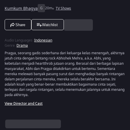
Kumkum Bhagya
G
20m
TV Shows
Share
Watchlist
Audio Languages
:
Indonesian
Genre
:
Drama
Pragya, seorang gadis sederhana dari keluarga kelas menengah, akhirnya
jatuh cinta dengan bintang rock Abhishek Mehra, a.k.a. Abhi, yang
kebetulan menjadi heartthrob jutaan orang. Berasal dari berbagai lapisan
masyarakat, Abhi dan Pragya ditakdirkan untuk bertemu. Sementara
mereka melewati banyak pasang surut dan menghadapi banyak rintangan
dalam perjalanan cinta mereka, mereka selalu berakhir bersama. Ini
adalah kisah yang benar-benar membuktikan bagaimana cinta sejati,
terlepas dari segala rintangan, selalu menemukan jalannya untuk menang
pada akhirnya.
View Director and Cast