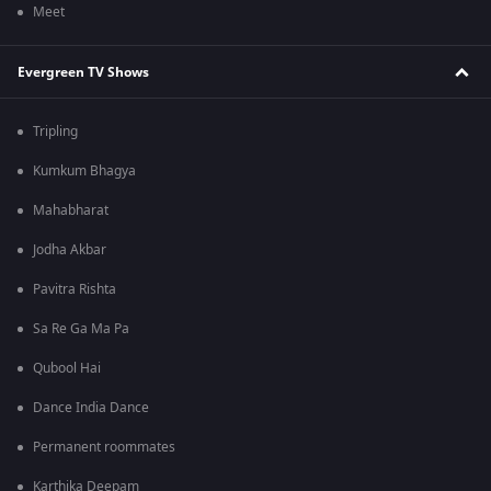
Meet
Evergreen TV Shows
Tripling
Kumkum Bhagya
Mahabharat
Jodha Akbar
Pavitra Rishta
Sa Re Ga Ma Pa
Qubool Hai
Dance India Dance
Permanent roommates
Karthika Deepam