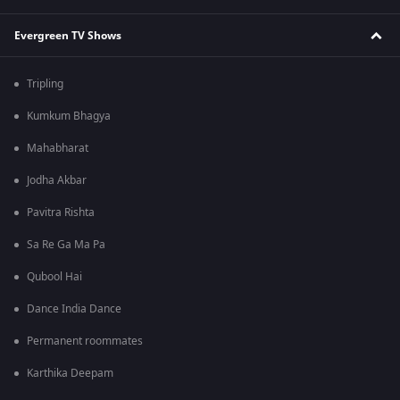
Evergreen TV Shows
Tripling
Kumkum Bhagya
Mahabharat
Jodha Akbar
Pavitra Rishta
Sa Re Ga Ma Pa
Qubool Hai
Dance India Dance
Permanent roommates
Karthika Deepam