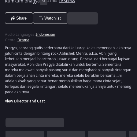
Kumkum Bhagya
G
21m
TV Shows
Share
Watchlist
Audio Languages
:
Indonesian
Genre
:
Drama
Pragya, seorang gadis sederhana dari keluarga kelas menengah, akhirnya
jatuh cinta dengan bintang rock Abhishek Mehra, a.k.a. Abhi, yang
kebetulan menjadi heartthrob jutaan orang. Berasal dari berbagai lapisan
masyarakat, Abhi dan Pragya ditakdirkan untuk bertemu. Sementara
mereka melewati banyak pasang surut dan menghadapi banyak rintangan
dalam perjalanan cinta mereka, mereka selalu berakhir bersama. Ini
adalah kisah yang benar-benar membuktikan bagaimana cinta sejati,
terlepas dari segala rintangan, selalu menemukan jalannya untuk menang
pada akhirnya.
View Director and Cast