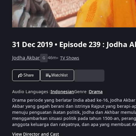
31 Dec 2019 • Episode 239 : Jodha A
Jodha Akbar
46m
TV Shows
G
Share
Watchlist
Audio Languages
:
Indonesian
Genre
:
Drama
Drama periode yang berlatar India abad ke-16, Jodha Akba
Akbar yang gagah berani dan istrinya Rajput yang berapi
menuju penguatan ikatan politik, Jodha dan Akhbar memula
menggambarkan situasi politik pada tahun 1500-an, perang
anggota keluarga dan rakyatnya, dan apa yang membuat Akb
View Director and Cast