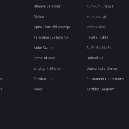
Bhagya Lakshmi
Kumkum Bhagya
Mithai
Mahabharat
Apna Time Bhi Aayega
Jodha Akbar
Tere Bina Jiya Jaye Na
Pavitra Rishta
s
Anbe Sivam
Sa Re Ga Ma Pa
Jhansi Ki Rani
Qubool Hai
Zindagi Ki Mehek
Dance India Dance
ws
Sembaruthi
Permanent roommates
ws
Meet
Karthika Deepam