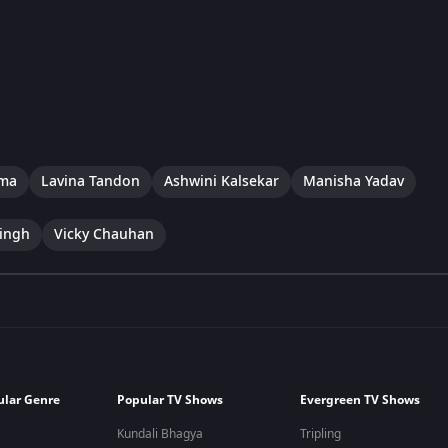
rma
Lavina Tandon
Ashwini Kalsekar
Manisha Yadav
ingh
Vicky Chauhan
ular Genre
Popular TV Shows
Evergreen TV Shows
Kundali Bhagya
Tripling