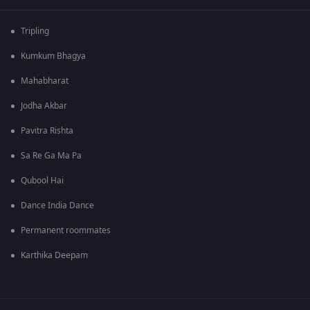
Tripling
Kumkum Bhagya
Mahabharat
Jodha Akbar
Pavitra Rishta
Sa Re Ga Ma Pa
Qubool Hai
Dance India Dance
Permanent roommates
Karthika Deepam