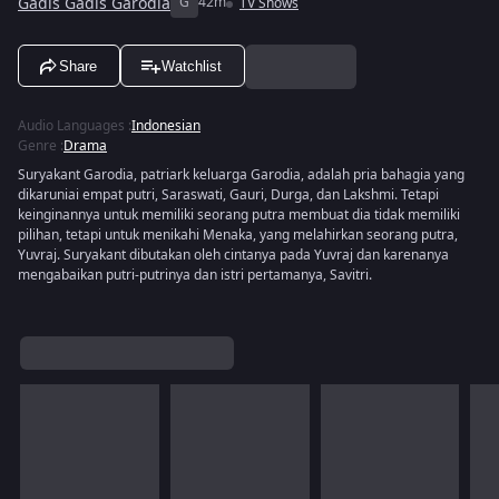
Gadis Gadis Garodia
G
42m
TV Shows
Share
Watchlist
Audio Languages
:
Indonesian
Genre
:
Drama
Suryakant Garodia, patriark keluarga Garodia, adalah pria bahagia yang
dikaruniai empat putri, Saraswati, Gauri, Durga, dan Lakshmi. Tetapi
keinginannya untuk memiliki seorang putra membuat dia tidak memiliki
pilihan, tetapi untuk menikahi Menaka, yang melahirkan seorang putra,
Yuvraj. Suryakant dibutakan oleh cintanya pada Yuvraj dan karenanya
mengabaikan putri-putrinya dan istri pertamanya, Savitri.