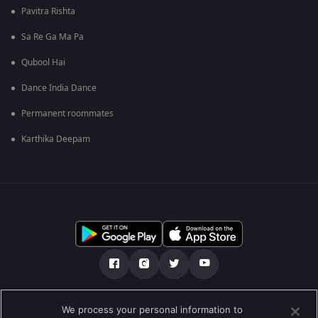
Pavitra Rishta
Sa Re Ga Ma Pa
Qubool Hai
Dance India Dance
Permanent roommates
Karthika Deepam
Tentang kami
FAQ
Kebijakan privasi
We process your personal information to