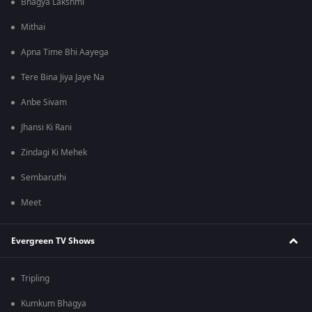
Bhagya Lakshmi
Mithai
Apna Time Bhi Aayega
Tere Bina Jiya Jaye Na
Anbe Sivam
Jhansi Ki Rani
Zindagi Ki Mehek
Sembaruthi
Meet
Evergreen TV Shows
Tripling
Kumkum Bhagya