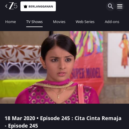
BERLANGGANAN
Home
TV Shows
Movies
Web Series
Add-ons
18 Mar 2020 • Episode 245 : Cita Cinta Remaja
- Episode 245