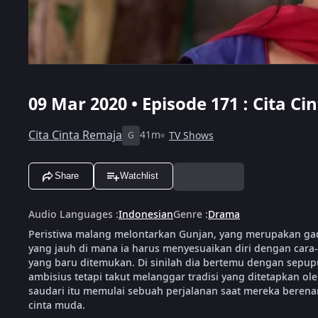
09 Mar 2020 • Episode 171 : Cita Ci
Cita Cinta Remaja
41m
TV Shows
G
Share
Watchlist
Audio Languages
:
Indonesian
Genre
:
Drama
Peristiwa malang melontarkan Gunjan, yang merupakan gad
yang jauh di mana ia harus menyesuaikan diri dengan cara-c
yang baru ditemukan. Di sinilah dia bertemu dengan sepup
ambisius tetapi takut melanggar tradisi yang ditetapkan 
saudari itu memulai sebuah perjalanan saat mereka bere
cinta muda.