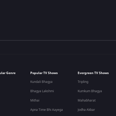
ular Genre
Popular TV Shows
Evergreen TV Shows
Kundali Bhagya
Tripling
Bhagya Lakshmi
Kumkum Bhagya
Mithai
Mahabharat
Apna Time Bhi Aayega
Jodha Akbar