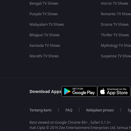
Bengali TV Shows
Horror TV Shows
Punjabi TV Shows
Romantic TV Show
Malayalam TV Shows
Drama TV Shows
Bhojpuri TV Shows
Thriller TV Shows
Kannada TV Shows
Mythology TV Sho
Marathi TV Shows
Suspense TV Sho
Download Apps
Tentang kami
FAQ
Kebijakan privasi
S
Best viewed on Google Chrome 80+ , Safari 5.1.5+
Hak Cipta © 2019 Zee Entertainment Enterprises Ltd. Semua ha