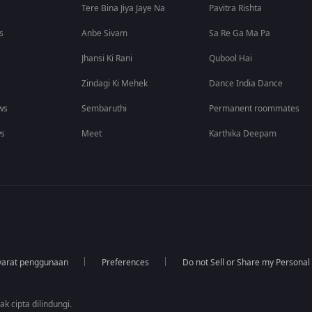
Tere Bina Jiya Jaye Na
Pavitra Rishta
s
Anbe Sivam
Sa Re Ga Ma Pa
Jhansi Ki Rani
Qubool Hai
Zindagi Ki Mehek
Dance India Dance
ws
Sembaruthi
Permanent roommates
ws
Meet
Karthika Deepam
yarat penggunaan
Preferences
Do not Sell or Share my Personal
k cipta dilindungi.