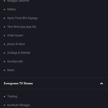
Bhagya Lakshmi
Mithai
Apna Time Bhi Aayega
Tere Bina Jiya Jaye Na
Anbe Sivam
Jhansi Ki Rani
Zindagi Ki Mehek
Sembaruthi
Meet
Evergreen TV Shows
Tripling
Kumkum Bhagya