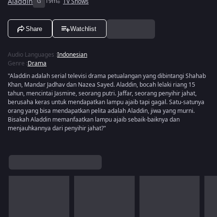
Aladdin
G
19m
TV Shows
Share
Watchlist
Audio Languages
:
Indonesian
Genre
:
Drama
"Aladdin adalah serial televisi drama petualangan yang dibintangi Shahab
Khan, Mandar Jadhav dan Nazea Sayed. Aladdin, bocah lelaki riang 15
tahun, mencintai Jasmine, seorang putri. Jaffar, seorang penyihir jahat,
berusaha keras untuk mendapatkan lampu ajaib tapi gagal. Satu-satunya
orang yang bisa mendapatkan pelita adalah Aladdin, jiwa yang murni.
Bisakah Aladdin memanfaatkan lampu ajaib sebaik-baiknya dan
menjauhkannya dari penyihir jahat?"