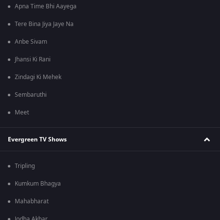
Apna Time Bhi Aayega
Tere Bina Jiya Jaye Na
Anbe Sivam
Jhansi Ki Rani
Zindagi Ki Mehek
Sembaruthi
Meet
Evergreen TV Shows
Tripling
Kumkum Bhagya
Mahabharat
Jodha Akbar