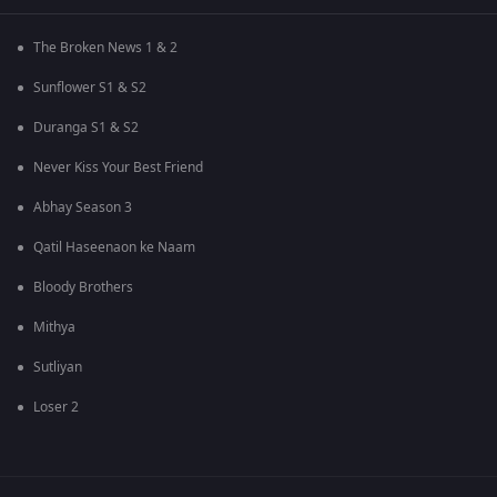
The Broken News 1 & 2
Sunflower S1 & S2
Duranga S1 & S2
Never Kiss Your Best Friend
Abhay Season 3
Qatil Haseenaon ke Naam
Bloody Brothers
Mithya
Sutliyan
Loser 2