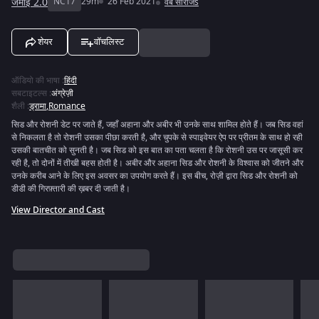
जमाई 2.0
NC17
29m
26 Feb 2021
वेब सीरीजs
शेयर
वॉचलिस्ट
ऑडियो की भाषा
:
हिंदी
सबटाइटल्स
:
अंग्रेज़ी
शैली
:
ड्रामा
,
Romance
सिड और रोशनी डेट पर जाते हैं, जहाँ अहाना और अबीर भी उनके साथ शामिल होते हैं। जब सिड वहां
से निकलता है तो रोशनी उसका पीछा करती है, और चुपके से स्पाइवेयर ऐप पर प्रीतम के साथ हो रही
उसकी बातचीत को सुनती है। जब सिड को इस बात का पता चलता है कि रोशनी उस पर जासूसी कर
रही है, तो दोनों में तीखी बहस होती है। अबीर और अहाना सिड और रोशनी के विश्वास को जीतने और
उनके करीब आने के लिए इस अवसर का उपयोग करते हैं। इस बीच, रोज़ी द्वारा सिड और रोशनी को
डीडी की गिरफ़्तारी की ख़बर दी जाती है।
View Director and Cast