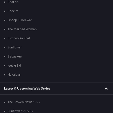
Baarish
Code M
Dhoop Ki Deewar
The Married Woman
Bicchoo Ka Khel
Sunflower
Bebaakee
Jeet ki Zid
Naxalbari
Latest & Upcoming Web Series
The Broken News 1 & 2
Sunflower S1 & S2