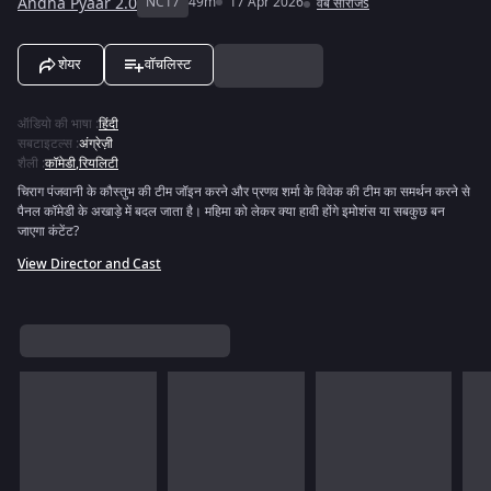
Andha Pyaar 2.0
NC17
49m
17 Apr 2026
वेब सीरीजs
शेयर
वॉचलिस्ट
ऑडियो की भाषा
:
हिंदी
सबटाइटल्स
:
अंग्रेज़ी
शैली
:
कॉमेडी
,
रियलिटी
चिराग पंजवानी के कौस्तुभ की टीम जॉइन करने और प्रणव शर्मा के विवेक की टीम का समर्थन करने से
पैनल कॉमेडी के अखाड़े में बदल जाता है। महिमा को लेकर क्या हावी होंगे इमोशंस या सबकुछ बन
जाएगा कंटेंट?
View Director and Cast