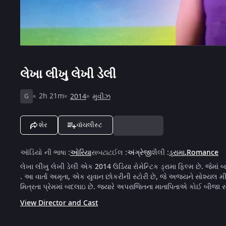
લેખા લીખુ લેખી ડેલી
2h 21m
2014
મુવીઝ
G
શેર
વૉચલીસ્ટ
ઑડિયો ની ભાષા
:
ઓરિયા
સબટાટઈલ
:
અંગ્રેજી
શૈલી
:
ડ્રામા
,
Romance
લેખા લીખુ લેખી ડેલી એક 2014 ઉડિયા રોમેન્ટિક ડ્રામા ફિલ્મ છે. જેમા
. આ વાર્તા અમૃતા, એક યુવાન છોકરીની સ્ટોરી છે, જે અજયને સોશ્યલ મી
મિત્રતા પ્રેમમાં બદલાઇ છે. જ્યારે અપરાજિતના માતાપિતાએ કોઈ બીજા સાથે 
View Director and Cast