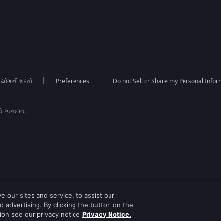
યોગની શરતો
Preferences
Do not Sell or Share my Personal Infor
રો અનામત.
 our sites and service, to assist our
 advertising. By clicking the button on the
tion see our privacy notice
Privacy Notice.