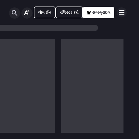
લોગ ઈન
રજિસ્ટર કરો
સબ્સ્ક્રાઇબ