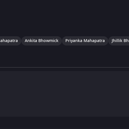
Mahapatra
Ankita Bhowmick
Priyanka Mahapatra
Jhillik B