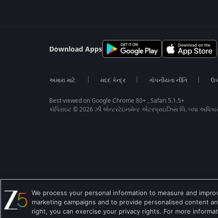
Download Apps
અમારા માટે
મદદ કેન્દ્ર
ગોપનીયતા નીતિ
ઉપ
Best viewed on Google Chrome 80+ , Safari 5.1.5+
કૉપિરાઇટ © 2026 ઝી એન્ટરટેઇનમેન્ટ એંટરપ્રાઇઝિસ લિ. બધા અધિકા
We process your personal information to measure and improve
marketing campaigns and to provide personalised content and
right, you can exercise your privacy rights. For more informa