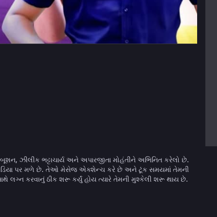
ં બબૂશન, ઝીલીક ભટ્ટાચાર્ય અને અપારજીતા મોહંતીને અભિનિત કરેલો છે.
ડિયા પર મળે છે. તેઓ મેસેજ એક્શેન્ચ કરે છે અને ટૂંક સમયમાં તેમની
લગ્ન કરવાનું ઠીક શરૂ કર્યું હોય ત્યારે તેમની મુશ્કેલી શરૂ થાય છે.