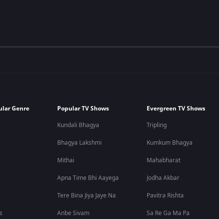
ular Genre
Popular TV Shows
Evergreen TV Shows
Kundali Bhagya
Tripling
Bhagya Lakshmi
Kumkum Bhagya
Mithai
Mahabharat
Apna Time Bhi Aayega
Jodha Akbar
Tere Bina Jiya Jaye Na
Pavitra Rishta
s
Anbe Sivam
Sa Re Ga Ma Pa