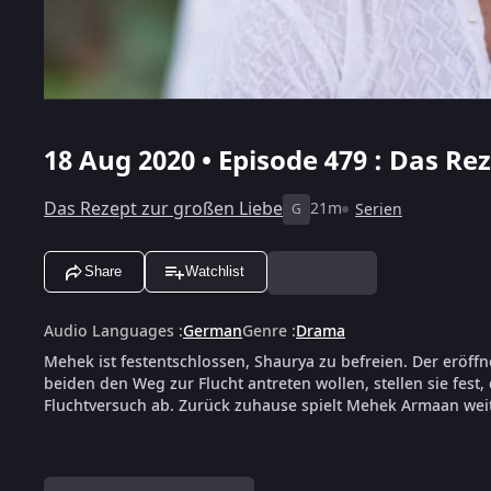
18 Aug 2020 • Episode 479 : Das Re
Das Rezept zur großen Liebe
21m
Serien
G
Share
Watchlist
Audio Languages
:
German
Genre
:
Drama
Mehek ist festentschlossen, Shaurya zu befreien. Der eröffn
beiden den Weg zur Flucht antreten wollen, stellen sie fes
Fluchtversuch ab. Zurück zuhause spielt Mehek Armaan weit