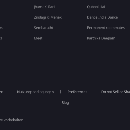
Jhansi Ki Rani
Qubool Hai
Zindagi Ki Mehek
Dance India Dance
ws
Sembaruthi
Permanent roommates
ws
Meet
Karthika Deepam
en
Nutzungsbedingungen
Preferences
Do not Sell or Sh
Blog
te vorbehalten.