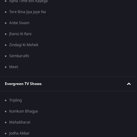
Apna Time Bhi Aayega
Tere Bina Jiya Jaye Na
Anbe Sivam
Jhansi Ki Rani
Zindagi Ki Mehek
Sembaruthi
Meet
Evergreen TV Shows
Tripling
Kumkum Bhagya
Mahabharat
Jodha Akbar