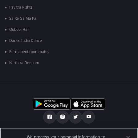
Pavitra Rishta
Sa Re Ga Ma Pa
Qubool Hai
Dance India Dance
Permanent roommates
Karthika Deepam
Über uns
FAQ
Datenschutz-Bestimmungen
We process your personal information to