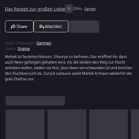
Das Rezept zur großen Liebe
G
20m
Serien
Share
Watchlist
Audio Languages
:
German
Genre
:
Drama
Mehek ist festentschlossen, Shaurya zu befreien. Der eröffnet ihr, dass
auch Neev gefangen gehalten wird. Als die beiden den Weg zur Flucht
antreten wollen, stellen sie fest, dass Neev verschwunden ist und brechen
den Fluchtversuch ab. Zurück zuhause spielt Mehek Armaan weiterhin die
gute Ehefrau vor.