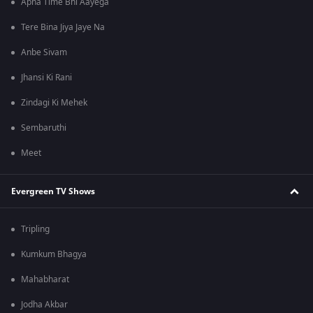
Apna Time Bhi Aayega
Tere Bina Jiya Jaye Na
Anbe Sivam
Jhansi Ki Rani
Zindagi Ki Mehek
Sembaruthi
Meet
Evergreen TV Shows
Tripling
Kumkum Bhagya
Mahabharat
Jodha Akbar