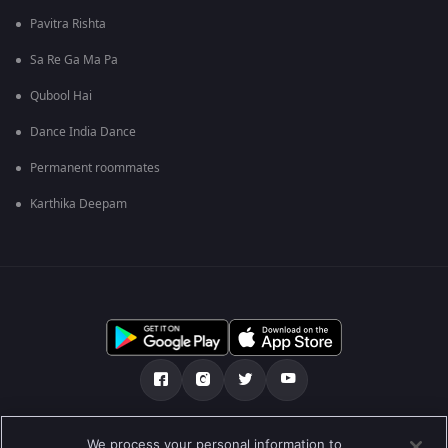
Pavitra Rishta
Sa Re Ga Ma Pa
Qubool Hai
Dance India Dance
Permanent roommates
Karthika Deepam
Über uns
FAQ
Datenschutz-Bestimmungen
We process your personal information to