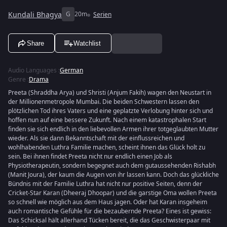
Kundali Bhagya
G
20m
Serien
Share
Watchlist
Audio Languages
:
German
Genre
:
Drama
Preeta (Shraddha Arya) und Shristi (Anjum Fakih) wagen den Neustart in
der Millionenmetropole Mumbai. Die beiden Schwestern lassen den
plötzlichen Tod ihres Vaters und eine geplatzte Verlobung hinter sich und
hoffen nun auf eine bessere Zukunft. Nach einem katastrophalen Start
finden sie sich endlich in den liebevollen Armen ihrer totgeglaubten Mutter
wieder. Als sie dann Bekanntschaft mit der einflussreichen und
wohlhabenden Luthra Familie machen, scheint ihnen das Glück holt zu
sein. Bei ihnen findet Preeta nicht nur endlich einen Job als
Physiotherapeutin, sondern begegnet auch dem gutaussehenden Rishabh
(Manit Joura), der kaum die Augen von ihr lassen kann. Doch das glückliche
Bündnis mit der Familie Luthra hat nicht nur positive Seiten, denn der
Cricket-Star Karan (Dheeraj Dhoopar) und die garstige Oma wollen Preeta
so schnell wie möglich aus dem Haus jagen. Oder hat Karan insgeheim
auch romantische Gefühle für die bezaubernde Preeta? Eines ist gewiss:
Das Schicksal hält allerhand Tücken bereit, die das Geschwisterpaar mit