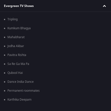
Evergreen TV Shows
Tripling
Kumkum Bhagya
Mahabharat
Jodha Akbar
Pavitra Rishta
Sa Re Ga Ma Pa
Qubool Hai
Dance India Dance
Permanent roommates
Karthika Deepam