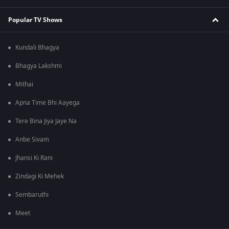
Popular TV Shows
Kundali Bhagya
Bhagya Lakshmi
Mithai
Apna Time Bhi Aayega
Tere Bina Jiya Jaye Na
Anbe Sivam
Jhansi Ki Rani
Zindagi Ki Mehek
Sembaruthi
Meet